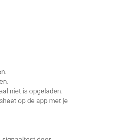
en.
en.
maal niet is opgeladen.
asheet op de app met je
n signaaltest door