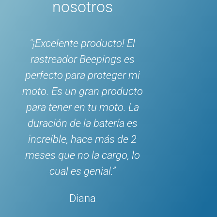
nosotros
roducto! El
"El ZEN L detecta el más
eepings es
mínimo movimiento y avisa
 proteger mi
inmediatamente. Muy
ran producto
práctico cuando
 tu moto. La
tengo la moto aparcada en
a batería es
la ciudad. La precisión del
ce más de 2
GPS es impresionante."
la cargo, lo
Patrick.R
enial.”
na