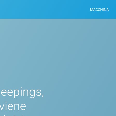
MACCHINA
Beepings,
 viene