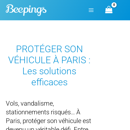
Aller
au
contenu
PROTÉGER SON
VÉHICULE À PARIS :
Les solutions
efficaces
Vols, vandalisme,
stationnements risqués… À
Paris, protéger son véhicule est
devenu un véritable défi. Entre