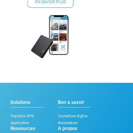
EN SAVOIR PLUS
Solutions
Bon à savoir
Trackers GPS
Couverture Sigfox
Application
Revendeurs
Ressources
A propos