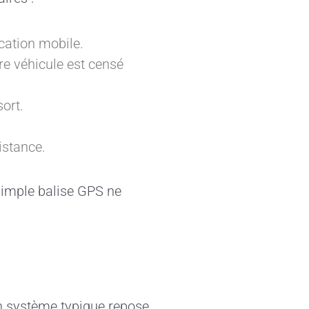
cation mobile.
e véhicule est censé
sort.
istance.
simple balise GPS ne
n système typique repose