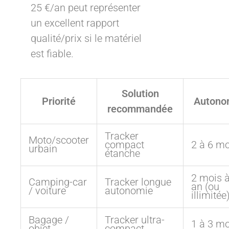
25 €/an peut représenter
un excellent rapport
qualité/prix si le matériel
est fiable.
Solution
Priorité
Autono
recommandée
Tracker
Moto/scooter
compact
2 à 6 mo
urbain
étanche
2 mois à
Camping-car
Tracker longue
an (ou
/ voiture
autonomie
illimitée
Bagage /
Tracker ultra-
1 à 3 mo
objet
compact