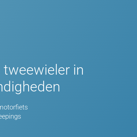
 tweewieler in
ndigheden
motorfiets
eepings