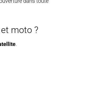
couverture dans toute
 et moto ?
tellite
.