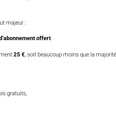
t majeur :
 d’abonnement offert
.
lement
25 €
, soit beaucoup moins que la majorit
s gratuits,