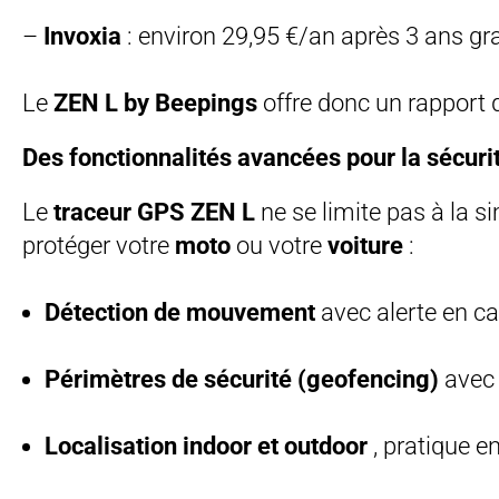
–
Invoxia
: environ 29,95 €/an après 3 ans gr
Le
ZEN L by Beepings
offre donc un rapport q
Des fonctionnalités avancées pour la sécuri
Le
traceur GPS ZEN L
ne se limite pas à la s
protéger votre
moto
ou votre
voiture
:
Détection de mouvement
avec alerte en c
Périmètres de sécurité (geofencing)
avec n
Localisation indoor et outdoor
, pratique e