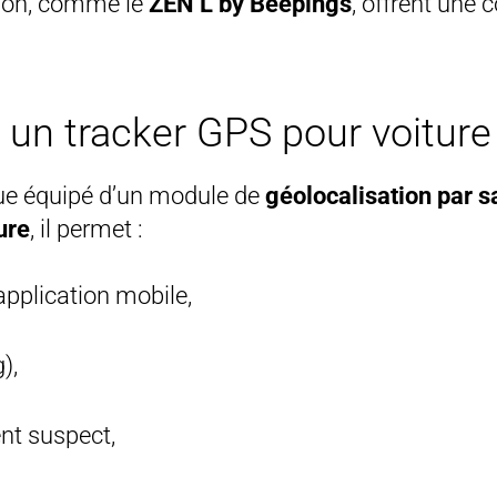
tion, comme le
ZEN L by Beepings
, offrent une 
n tracker GPS pour voiture
ique équipé d’un module de
géolocalisation par sa
ure
, il permet :
application mobile,
),
nt suspect,