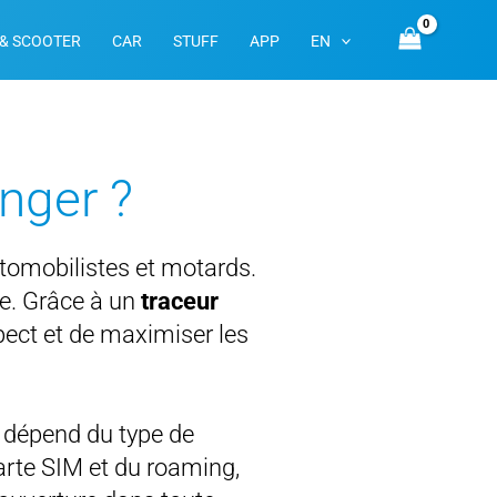
& SCOOTER
CAR
STUFF
APP
EN
anger ?
utomobilistes et motards.
e. Grâce à un
traceur
pect et de maximiser les
 dépend du type de
carte SIM et du roaming,